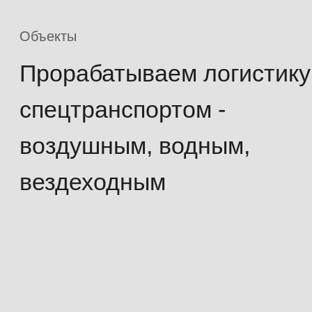
повара слышат слово
«Спасибо»
2021 - 2023
ПАО «Подзембургаз»
2022 - н.в.
ооо «газпром бурение»