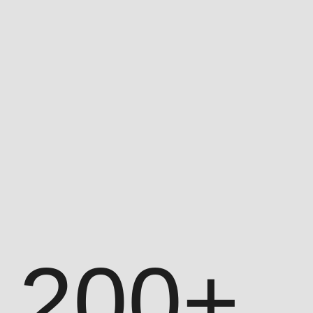
оборудованием
Проводим аудит специфики работы,
климата, количества сотрудников,
учитываем сезонные изменения и
просчитываем логистику