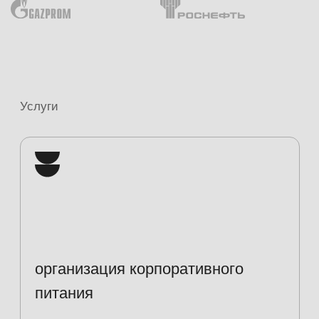
организация корпоративного
питания
Комплексная организация питания
под ключ для обеспечения
бесперебойной работы предприятия
Клининг и обслуживание
спецодежды
Поддерживаем чистоту в
помещениях, занимаемся стиркой
и ремонтом спецодежды