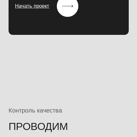
Объекты
Прорабатываем логистику
спецтранспортом -
воздушным, водным,
вездеходным