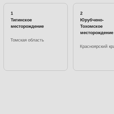
Контакты
+7 (391) 206‒17‒77
info@myvega.ru
+7 (923) 016‒67‒
84
М
енеджер по персоналу
660037 г. Красноярск
Мичурина 2Ж, пом. 467
ООО «ВЕГА» -
Политика обработки
сервисная компания
персональных данных
Copyright © 2026