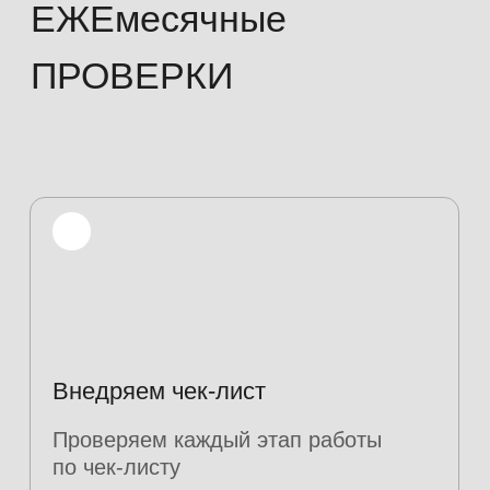
80+
Тонн ежемесячной
отгрузки продуктов
Линейного
100+
персонала
Бесконечная
благодарность