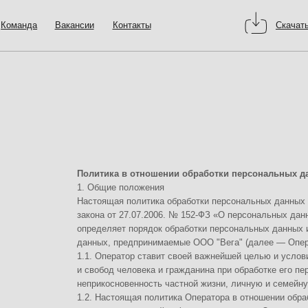
а
Вакансии
Контакты
Скачать презентацию
Политика в отношении обработки персональных данных
1. Общие положения
Настоящая политика обработки персональных данных составлена в соо
закона от 27.07.2006. № 152-ФЗ «О персональных данных» (далее — За
определяет порядок обработки персональных данных и меры по обеспе
данных, предпринимаемые ООО "Вега" (далее — Оператор).
1.1. Оператор ставит своей важнейшей целью и условием осуществлен
и свобод человека и гражданина при обработке его персональных данны
неприкосновенность частной жизни, личную и семейную тайну.
1.2. Настоящая политика Оператора в отношении обработки персональ
применяется ко всей информации, которую Оператор может получить о п
2. Основные понятия, используемые в Политике
2.1. Автоматизированная обработка персональных данных — обработк