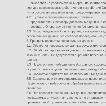
5.3. Не допускается объединение баз данных, содержащих персональн
осуществляется в целях, несовместимых между собой.
5.4. Обработке подлежат только персональные данные, которые отвеча
5.5. Содержание и объем обрабатываемых персональных данных соотв
Не допускается избыточность обрабатываемых персональных данных п
обработки.
5.6. При обработке персональных данных обеспечивается точность перс
необходимых случаях и актуальность по отношению к целям обработки
принимает необходимые меры и/или обеспечивает их принятие по удал
неточных данных.
5.7. Хранение персональных данных осуществляется в форме, позвол
персональных данных, не дольше, чем этого требуют цели обработки п
персональных данных не установлен федеральным законом, договором,
выгодоприобретателем или поручителем по которому является субъек
персональные данные уничтожаются либо обезличиваются по достижени
необходимости в достижении этих целей, если иное не предусмотрено
6. Цели обработки персональных данных
Цель обработкиинформирование Пользователя посредством от
данныефамилия, имя, отчество
электронный адрес
номера телефонов
Правовые основанияФедеральный закон «Об информации, инфор
информации» от 27.07.2006 N 149-ФЗ
Виды обработки персональных данныхСбор, запись, систематиза
и обезличивание персональных данных