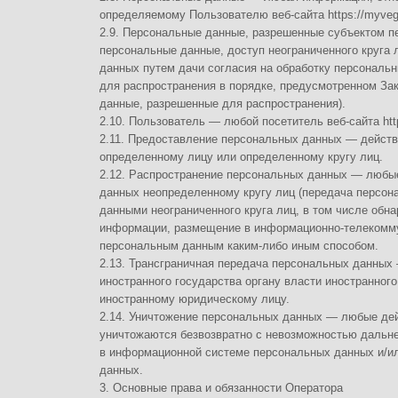
данные, разрешенные для распространения).
2.10. Пользователь — любой посетитель веб-сайта https://myvega.ru.
2.11. Предоставление персональных данных — действия, направленны
определенному лицу или определенному кругу лиц.
2.12. Распространение персональных данных — любые действия, напр
данных неопределенному кругу лиц (передача персональных данных) и
данными неограниченного круга лиц, в том числе обнародование персо
информации, размещение в информационно-телекоммуникационных сетя
персональным данным каким-либо иным способом.
2.13. Трансграничная передача персональных данных — передача перс
иностранного государства органу власти иностранного государства, и
иностранному юридическому лицу.
2.14. Уничтожение персональных данных — любые действия, в результ
уничтожаются безвозвратно с невозможностью дальнейшего восстанов
в информационной системе персональных данных и/или уничтожаются
данных.
3. Основные права и обязанности Оператора
3.1. Оператор имеет право:
— получать от субъекта персональных данных достоверные информац
персональные данные;
— в случае отзыва субъектом персональных данных согласия на обрабо
направления обращения с требованием о прекращении обработки персо
продолжить обработку персональных данных без согласия субъекта пе
оснований, указанных в Законе о персональных данных;
— самостоятельно определять состав и перечень мер, необходимых и 