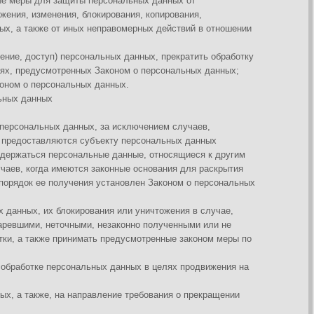
нальные данные, относящиеся к другим
тся законные основания для раскрытия
ения установлен Законом о персональных
кирования или уничтожения в случае,
ыми, незаконно полученными или не
имать предусмотренные законом меры по
нальных данных в целях продвижения на
направление требования о прекращении
ональных данных или в судебном
ботке его персональных данных;
РФ.
ерсональных данных.
о сведения о другом субъекте
 в соответствии с законодательством РФ.
раведливой основе.
кретных, заранее определенных и
овместимая с целями сбора персональных