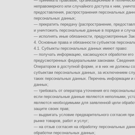
Оператором в доступной форме, и в них не должны содержаться персо
субъектам персональных данных, за исключением случаев, когда имею
таких персональных данных. Перечень информации и порядок ее получ
данных;
— требовать от оператора уточнения его персональных данных, их бло
если персональные данные являются неполными, устаревшими, неточн
являются необходимыми для заявленной цели обработки, а также прин
защите своих прав;
— выдвигать условие предварительного согласия при обработке персо
рынке товаров, работ и услуг;
— на отзыв согласия на обработку персональных данных, а также, на 
обработки персональных данных;
— обжаловать в уполномоченный орган по защите прав субъектов перс
порядке неправомерные действия или бездействие Оператора при обра
— на осуществление иных прав, предусмотренных законодательством 
4.2. Субъекты персональных данных обязаны:
— предоставлять Оператору достоверные данные о себе;
— сообщать Оператору об уточнении (обновлении, изменении) своих п
4.3. Лица, передавшие Оператору недостоверные сведения о себе, либ
персональных данных без согласия последнего, несут ответственность
5. Принципы обработки персональных данных
5.1. Обработка персональных данных осуществляется на законной и сп
5.2. Обработка персональных данных ограничивается достижением кон
законных целей. Не допускается обработка персональных данных, нес
данных.