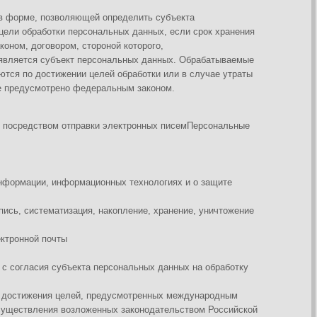
екта персональных данных на обработку
ей, предусмотренных международным
зложенных законодательством Российской
равосудия, исполнения судебного акта,
 соответствии с законодательством
ора, стороной которого либо
 персональных данных, а также для
 договора, по которому субъект
чителем.
рав и законных интересов оператора или
овии, что при этом не нарушаются права
ченного круга лиц к которым
далее — общедоступные персональные
убликованию или обязательному
нальных данных
ром, обеспечивается путем реализации
лнения в полном объеме требований