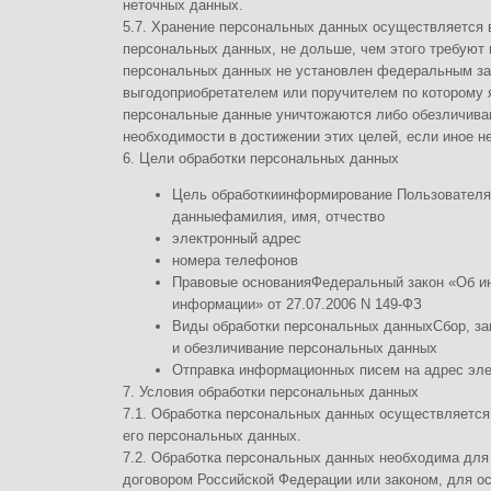
Отправка информационных писем на адрес электронной почты
7. Условия обработки персональных данных
7.1. Обработка персональных данных осуществляется с согласия субъ
его персональных данных.
7.2. Обработка персональных данных необходима для достижения цел
договором Российской Федерации или законом, для осуществления во
Федерации на оператора функций, полномочий и обязанностей.
7.3. Обработка персональных данных необходима для осуществления п
акта другого органа или должностного лица, подлежащих исполнению в
Российской Федерации об исполнительном производстве.
7.4. Обработка персональных данных необходима для исполнения догов
выгодоприобретателем или поручителем по которому является субъект
заключения договора по инициативе субъекта персональных данных или
персональных данных будет являться выгодоприобретателем или пору
7.5. Обработка персональных данных необходима для осуществления п
третьих лиц либо для достижения общественно значимых целей при усл
и свободы субъекта персональных данных.
7.6. Осуществляется обработка персональных данных, доступ неограни
предоставлен субъектом персональных данных либо по его просьбе (
данные).
7.7. Осуществляется обработка персональных данных, подлежащих оп
раскрытию в соответствии с федеральным законом.
8. Порядок сбора, хранения, передачи и других видов обработки персо
Безопасность персональных данных, которые обрабатываются Операто
правовых, организационных и технических мер, необходимых для выпо