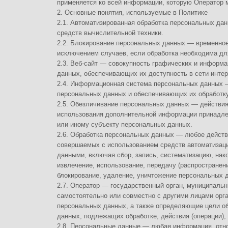
средств вычислительной техники.
2.2. Блокирование персональных данных — временное прекращение обр
исключением случаев, если обработка необходима для уточнения перс
2.3. Веб-сайт — совокупность графических и информационных материа
данных, обеспечивающих их доступность в сети интернет по сетевому ад
2.4. Информационная система персональных данных — совокупность с
персональных данных и обеспечивающих их обработку информационных 
2.5. Обезличивание персональных данных — действия, в результате к
использования дополнительной информации принадлежность персонал
или иному субъекту персональных данных.
2.6. Обработка персональных данных — любое действие (операция) или
совершаемых с использованием средств автоматизации или без исполь
данными, включая сбор, запись, систематизацию, накопление, хранение
извлечение, использование, передачу (распространение, предоставлени
блокирование, удаление, уничтожение персональных данных.
2.7. Оператор — государственный орган, муниципальный орган, юридич
самостоятельно или совместно с другими лицами организующие и/или
персональных данных, а также определяющие цели обработки персона
данных, подлежащих обработке, действия (операции), совершаемые с 
2.8. Персональные данные — любая информация, относящаяся прямо и
определяемому Пользователю веб-сайта https://myvega.ru.
2.9. Персональные данные, разрешенные субъектом персональных дан
персональные данные, доступ неограниченного круга лиц к которым п
данных путем дачи согласия на обработку персональных данных, раз
для распространения в порядке, предусмотренном Законом о персона