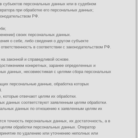
ые данные, обработка которых
ют целям их обработки.
етствуют заявленным целям обработки.
о отношению к заявленным целям их
ональных данных, их достаточность, а в
 персональных данных. Оператор
ению или уточнению неполных или
яющей определить субъекта
ерсональных данных, если срок хранения
 стороной которого,
т персональных данных. Обрабатываемые
и целей обработки или в случае утраты
 федеральным законом.
правки электронных писемПерсональные
мационных технологиях и о защите
ция, накопление, хранение, уничтожение