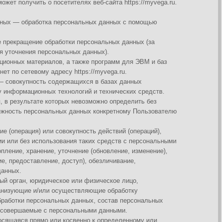
аботки персональных данных (за
ональных данных).
лов, а также программ для ЭВМ и баз
ресу https://myvega.ru.
одержащихся в базах данных
технологий и технических средств.
оторых невозможно определить без
ьных данных конкретному Пользователю
 совокупность действий (операций),
зования таких средств с персональными
, уточнение (обновление, изменение),
е, доступ), обезличивание,
еское или физическое лицо,
 осуществляющие обработку
льных данных, состав персональных
персональными данными.
ли косвенно к определенному или
ных для распространения, —
редоставлен субъектом персональных
решенных субъектом персональных данных
льных данных (далее — персональные