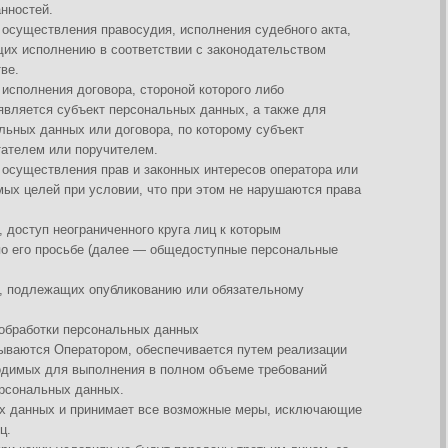
ых.
нимает все возможные меры, исключающие
х не будут переданы третьим лицам, за
ательства либо в случае, если
 данных третьему лицу для исполнения
атель может актуализировать их
электронной почты Оператора
целей, для которых были собраны
 действующим законодательством.
отку персональных данных, направив
й адрес Оператора info@myvega.ru с
м числе платежными системами,
вается указанными лицами (Операторами)
иденциальности. Субъект персональных
ность за действия третьих лиц, в том
чу (кроме предоставления доступа), а
 персональных данных, разрешенных для
нных в государственных, общественных и
иденциальность персональных данных.