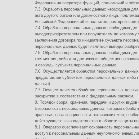
действующего законодательства в области защиты персональных данн
8.1. Оператор обеспечивает сохранность персональных данных и при
доступ к персональным данным неуполномоченных лиц.
8.2. Персональные данные Пользователя никогда, ни при каких условия
исключением случаев, связанных с исполнением действующего законод
субъектом персональных данных дано согласие Оператору на передачу
обязательств по гражданско-правовому договору.
8.3. В случае выявления неточностей в персональных данных, Пользов
самостоятельно, путем направления Оператору уведомление на адрес 
info@myvega.ru с пометкой «Актуализация персональных данных».
8.4. Срок обработки персональных данных определяется достижением 
персональные данные, если иной срок не предусмотрен договором или
Пользователь может в любой момент отозвать свое согласие на обраб
Оператору уведомление посредством электронной почты на электронны
пометкой «Отзыв согласия на обработку персональных данных».
8.5. Вся информация, которая собирается сторонними сервисами, в то
средствами связи и другими поставщиками услуг, хранится и обрабаты
в соответствии с их Пользовательским соглашением и Политикой конф
данных и/или с указанными документами. Оператор не несет ответствен
числе указанных в настоящем пункте поставщиков услуг.
8.6. Установленные субъектом персональных данных запреты на переда
также на обработку или условия обработки (кроме получения доступа)
распространения, не действуют в случаях обработки персональных да
иных публичных интересах, определенных законодательством РФ.
8.7. Оператор при обработке персональных данных обеспечивает конф